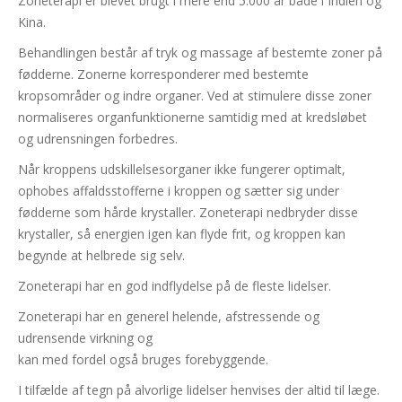
Zoneterapi er blevet brugt i mere end 5.000 år både i Indien og
Kina.
Behandlingen består af tryk og massage af bestemte zoner på
fødderne. Zonerne korresponderer med bestemte
kropsområder og indre organer. Ved at stimulere disse zoner
normaliseres organfunktionerne samtidig med at kredsløbet
og udrensningen forbedres.
Når kroppens udskillelsesorganer ikke fungerer optimalt,
ophobes affaldsstofferne i kroppen og sætter sig under
fødderne som hårde krystaller. Zoneterapi nedbryder disse
krystaller, så energien igen kan flyde frit, og kroppen kan
begynde at helbrede sig selv.
Zoneterapi har en god indflydelse på de fleste lidelser.
Zoneterapi har en generel helende, afstressende og
udrensende virkning og
kan med fordel også bruges forebyggende.
I tilfælde af tegn på alvorlige lidelser henvises der altid til læge.